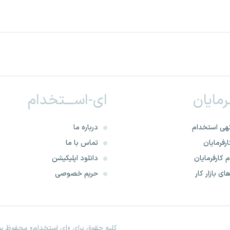
ـرمایان
ای-اســـتخدام
هی استخدام
درباره ما
رفرمایان
تماس با ما
 کارفرمایان
دانلود اپلیکیشن
ای بازار کار
حریم خصوصی
کلیه حقوق برای «ای استخدام» محفوظ بود