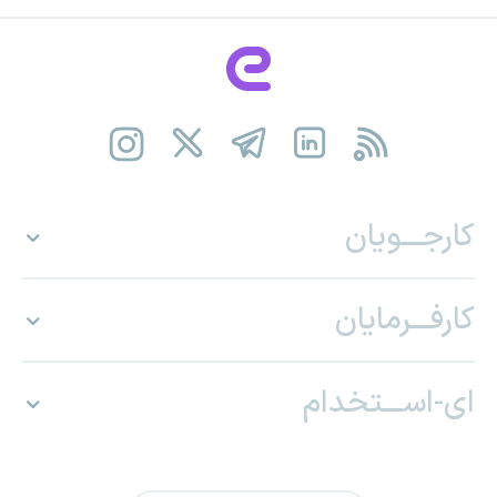
کارجـــویان
کارفـــرمایان
ای-اســـتخدام