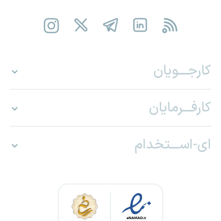
کارجـــویان
کارفـــرمایان
ای-اســـتخدام