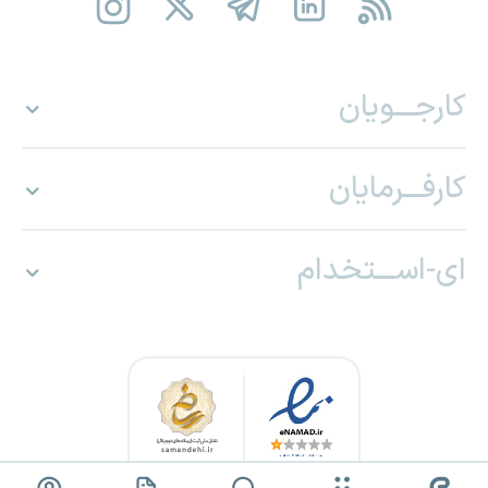
کارجـــویان
کارفـــرمایان
ای-اســـتخدام