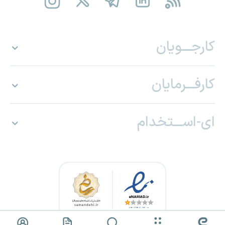
کارجـــویان
کارفـــرمایان
ای-اســـتخدام