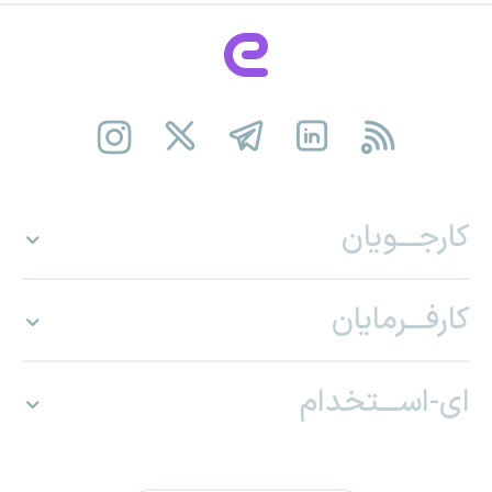
کارجـــویان
کارفـــرمایان
ای-اســـتخدام