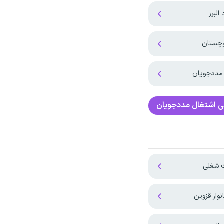
 مددجویان
ی
اشتغال مددجویان