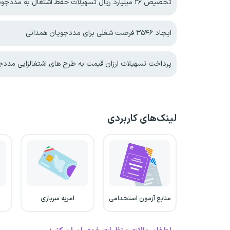
تخصیص ۲۶ میلیارد ریال تسهیلات حفظ اشتغال به مددجویان بهزیستی در یزد
ایجاد ۳۵۴۶ فرصت شغلی برای مددجویان همدانی
پرداخت تسهیلات ارزان قیمت به طرح های اشتغالزایی مددج
لینک‌های کاربردی
منابع آزمون استخدامی
امریه سربازی