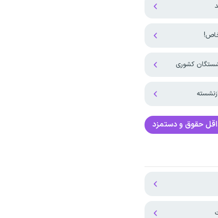
د
نشستگان کشوری
زنشسته
قل حقوق و دستمزد
ت