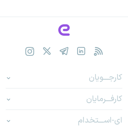
کارجـــویان
کارفـــرمایان
ای-اســـتخدام