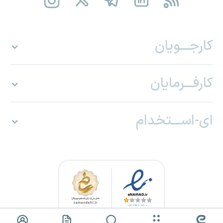
کارجـــویان
کارفـــرمایان
ای-اســـتخدام