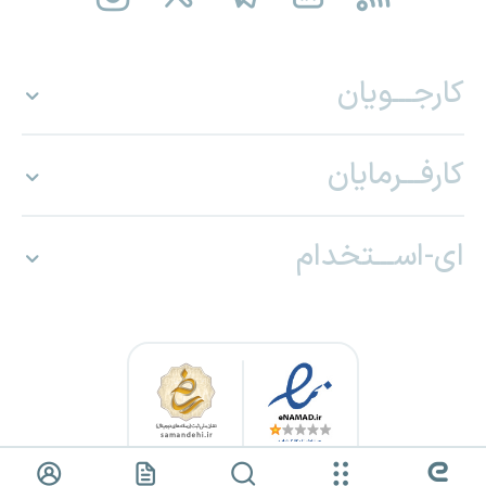
کارجـــویان
کارفـــرمایان
ای-اســـتخدام