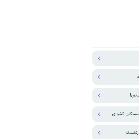
د
نشستگان کشوری
زنشسته