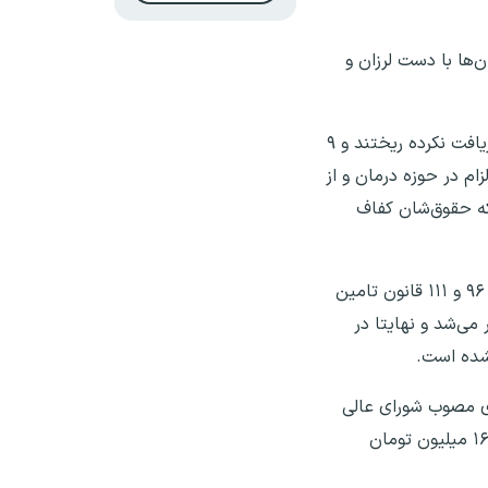
‌ها با دست لرزان و
دریابیگی بیان کرد: پنج میلیون بازنشسته تامین اجتماعی که سال‌ها اندوخته خود را در تامین اجتماعی که ریالی از دولت دریافت نکرده ریختند و ۹
زام در حوزه درمان و از
 که حقوق‌شان کفاف
این فعال حقوق بازنشستگان تصریح کرد: ما بابت افزایش حقوق کارگران از وزیر کار تشکر کردیم اما انتظار داشتیم وفق ماده ۹۶ و ۱۱۱ قانون تامین
می‌شد و نهایتا در
شده است.
امین اجتماعی کشور خاطرنشان کرد: برخی افراد ثروتمند تنگ‌نظرانه افزایش ۶۰ درصدی مصوب شورای عالی
کار را حقوقی بسیار بالا معرفی می‌کنند، اما نمی‌فهمند که در این شرایط کشور، ۱۰ میلیون تومان رقمی ناچیز بوده که تنها تا ۱۶ میلیون تومان