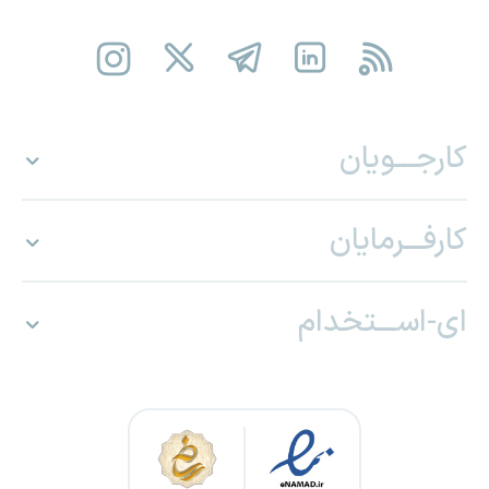
کارجـــویان
کارفـــرمایان
ای-اســـتخدام