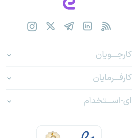
کارجـــویان
کارفـــرمایان
ای-اســـتخدام