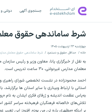
جستجوی آگهی
دولتی و 
شرط ساماندهی حقوق معلم
چهارشنبه ۲۳ اردیبهشت ۱۴۰۵
خانه
حداقل حقوق و دستمزد
شرط ساماندهی حقوق معلمان مدارس
به نقل از خبرگزاری پانا، معاون وزیر و رئیس سازما
معلمان مدارس غیردولتی، ۳۰ ساعت تدریس است.
احمد محمودزاده در نشست تخصصی شورای راهبری و تو
استانی با ارتباط وبیناری با سایر استان ها برگزارشد،
به‌پاس عظمت اندیشه و ژرفای فکری ایشان به نام «رو
تلاش‌های خالصانه فرهنگیان فرهیخته سراسر کشور ا
بر اینکه «مطهری پاره تن من بود»، افزود: این تعبی