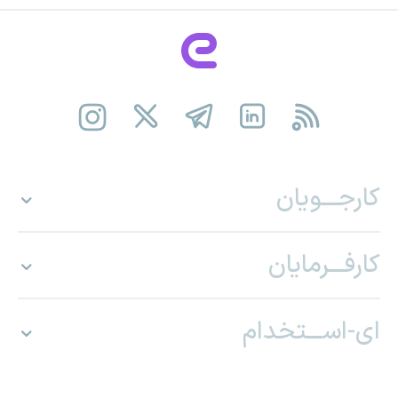
کارجـــویان
کارفـــرمایان
ای-اســـتخدام