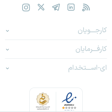
کارجـــویان
کارفـــرمایان
ای-اســـتخدام