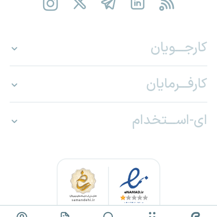
کارجـــویان
کارفـــرمایان
ای-اســـتخدام