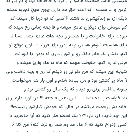
میشینی غالب صحبت هاشون از دریا و خاطرات دریا و کارایی که
کردن و … هست . که البته حق هم دارن چون هیچ تجربه عمده
دیگه ای تو زندگیشون نداشتند!!! کسی که تو دریا کار میکنه کم
کم نبودش برای دیگران عادی میشه و فاجعه زمانی رخ میده که
نبودت برای خانوادت و یا همسر و بچه هات عادی بشه. شما نه
برای همسرت شوهر هستی و نه پدرر برای فرزندات، اون موقع تو
تنها نقش یک عابر بانک رو براشون داری که بودن یا نبودنت
فرقی نداره، تنها حقوقت مهمه که ماه به ماه واریز میشه و
نتیجه این میشه که من ملوانی رو دیدم که زن و بچه داشت ولی
۹ ماه رو کشتی بود و من پیاده شدم و اون باز هم میخواست
بمونه یا افسر برقی رو دیدم که یک سال رو کشتی بود و
نمیخواست پیاده بشه … . این یعنی فاجعه !!! دریانورد داره برای
خانوادش زحمت میکشه در حالی که خودش کنارشون نیست!!!
این چه فایده ای داره؟؟؟ یک لحظه فکر کنید که آیا حاضرید با
کسی ازدواج کنید که ۴ ماه مداوم شما رو ترک کنه؟ من کلا ۶