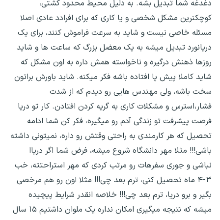
دغدغه شما تبدیل بشه. به دلیل محیط محدود کشتی،
کوچکنرین مشکل شخصی و یا کاری که برای افرادد عادی اصلا
مسئله خاصی نیست و شاید به سرعت فراموش کنند، برای یک
دریانورد تبدیل میشه به یک معضل بزرگ که ساعت ها و شاید
روزها ذهنش درگیره و ناخواسته همش داره به اون مشکل که
شاید کاملا پیش پا افتاده باشه فکر میکنه. شاید باورش براتون
سخت باشه، ولی مهندس هایی رو دیدم که از شدت
فشار،استرس و مشکلات کاری به گریه کردن افتادن. کار تو دریا
فرصت پیشرفت تو زندگی آدم رو میگیره، فکر کن شما ادامه
تحصیل که هر کارمندی به راحتی وقتش رو داره، نمیتونی داشته
باشی!!! مثلا مهر دانشگاه شروع میشه، فرض شما اگر دریاا
نباشی و جوری سفرهات رو مرتب کردی که مهر استراحتته، خب
۳-۴ ماه تحصیل کنی، ترم بعد چی!!! مثلا اون رو هم مرخصی
بگیر و برو دریا، ترم بعد چی!!! خلاصه انقدر شرایط پیچیده
میشه که نتیجه میگیری امکان نداره یک ملوان داشتیم ۱۵ سال