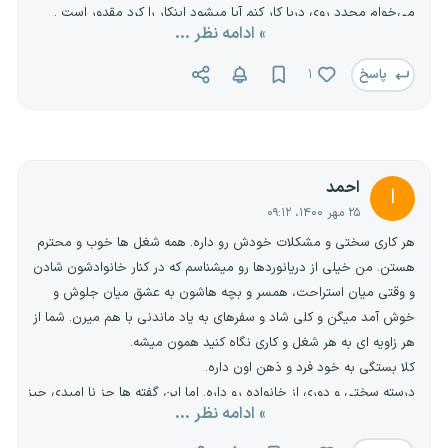
می‌خوام مجدد روی دریا کار کنم آیا میشود اینکار را کرد مقدور است .
» ادامه نظر ...
متولد 1348هستم سلطان شاه منتظر پاسخ هستم
پاسخ
۱
احمد
ا
۲۵ مهر ۱۴۰۰، ۰۹:۱۲
هر کاری سختی و مشکلات خودش رو داره. همه شغل ها خوب و محترم
هستن. من خیلی از دریانوردها رو میشناسم که در کنار خانوادشون شادن
و وقتی میان استراحت، همسر و بچه هاشون به عشق میان جلوش و
خوش آمد میگن و کلی شاد و سفرهای به یاد ماندنی با هم میرن. شما از
هر زاویه ای به هر شغل و کاری نگاه کنید همون میشه.
کلا بستگی به خود فرد و ذهن اون داره.
درسته سختی و دوری از خانواده رو داره. اما این گفته ها جز نا امیدی چیز
» ادامه نظر ...
دیگری نیست. و باید با نگرش خوب به این قضیه نگاه کرد.
با تشکر از شما دوستان عزیز