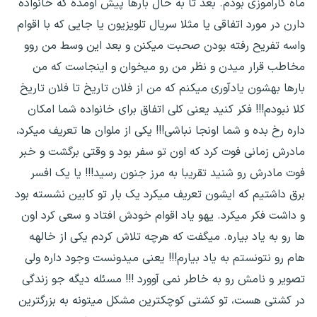
ماه کارآموزی بودم. بعد تا به حال بارها پیش اومده که خانواده
دارن در مورد اتفاقی یا مثلا سریال تلویزیون یا جایی که با اقوام
واسه تفریح رفته بودن صحبت میکنن و بعد این وسط من روو
مخاطب قرار میدن و نظر من رو میخوان و اینجاست که من
بارها بهشون یادآوری میکنم که من از فلان تاریخ تا فلان تاریخ
کلا نبودم!!! فکر کنید یعنی کلی اتفاق برای خانواده شما امکان
داره رخ بده و شما اونجا نباشی!!! یکی از ملوان ها تعریف میکرد،
مادرش زمانی فوت کرد که اون تو سفر بود و وقتی برگشت و خبر
فوت مادرش رو شنید تقریبا به مرز جنون رسید!!! یا یک افسر
برق داشتیم که ایشون تعریف میکرد یک بار تو کابین نشسته بود
و داشت فکر میکرد. یهو یاد اقوام خودش افتاد و سعی کرد اون
ها رو به یاد بیاره. میگفت که هرچه تلاش کردم یکی از خالهه
هام رو نتونستم به یاد بیارم!!! یعنی میدونست وجود داره ولی
تصویر و نامش رو به خاطر نمی آوورد !!! مسئله دیگه جو زندگی
در کشتی هست، تو کشتی کوچکترین مشکل میتونه به بزرگترین