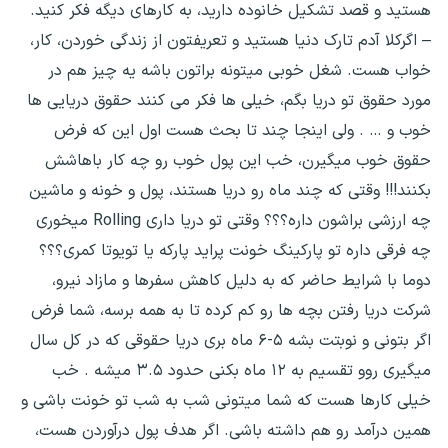
هستید و قصد تشکیل خانوده دارید، به کارهای دیگه فکر کنید.
– اگرکلا آدم تارک دنیا هستید و تعریفتون از زندگی خوردن، کار،
خواب هست. شغل خوبی میتونه براتون باشه یه چیز هم در
مورد حقوق تو دریا بگم، خیلی ها فکر می کنند حقوق دریایی ها
خوب و … . ولی اینجا چند تا بحث هست اول این که فرض
حقوق خوب میگیرن، خب این پول خوب رو چه کار باهاشش
بکنند!!! وقتی که چند ماه رو دریا هستند، پول و خونه و ماشین
چه ارزشی براشون داره؟؟؟ وقتی تو دریا داری Rolling میخوری
چه فرقی داره تو پارکینگ خونت پراید پارکه یا تویوتا کمری؟؟؟
دوما با شرایط حاضر که به دلیل کاهش سفرها و مازاد نیرو،
شرکت دریا رفتن بچه ها رو کم کرده تا به همه برسه، شما فرض
اگر بتونی و نوبتت بشه ۵-۶ ماه بری دریا حقوقی که در کل سال
میگیری روو تقسیم به ۱۲ ماه بکنی حدود ۳.۵ میشه . خب
خیلی کارها هست که شما میتونی شب به شب تو خونت باشی و
همین درآمد رو هم داشته باشی. اگر هدف پول درآوردن هست،