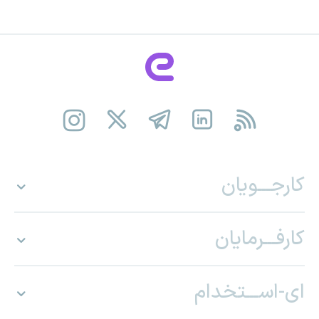
کارجـــویان
کارفـــرمایان
ای-اســـتخدام