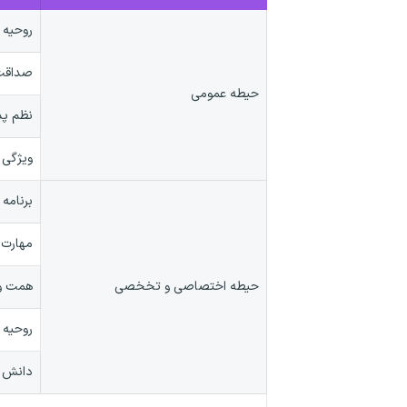
روحیه 
صداقت 
حیطه عمومی
نظم پذ
ویژگی 
برنامه
مهارت 
حیطه اختصاصی و تخخصی
همت و
روحیه 
دانش و