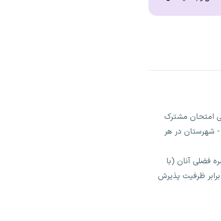
ا ارزش وزنی چهل درصد (۴۰) برای حیطه عمومی امتحان مشترک
غل - شهرستان در هر
ه فضلی آنان (با
درصد (۴۰) برای حیطه عمومی و شصت درصد (۶۰) برای حیطه تخصصی و اختصاصی) به تعداد سه (۳) برابر ظرفیت پذیرش