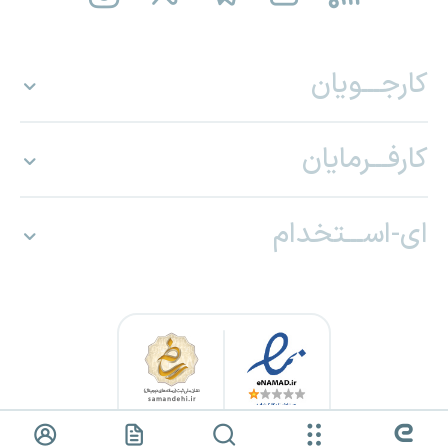
کارجـــویان
کارفـــرمایان
ای-اســـتخدام