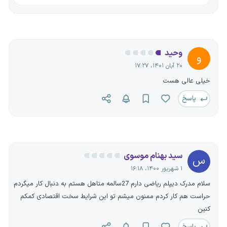
- رشته تحصیلی
- موقعیت شغلی
- نوع قرارداد
و... را به راحتی انتخاب کرده و برای موقعیت شغلی خود رزومه ارسال
وحید
و
کنید.
۲۰ آبان ۱۴۰۱، ۱۷:۲۷
خیلی عالی هست
پاسخ
سید بهنام موسوی
س
۱ شهریور ۱۴۰۰، ۱۶:۱۸
سلام مدرک دیپلم ریاضی دارم 27سالمه متاهل هستم به دنبال کار میگردم
حراست هم کار کردم ممنون میشم تو این شرایط سخت اقتصادی کمکم
کنین
پاسخ