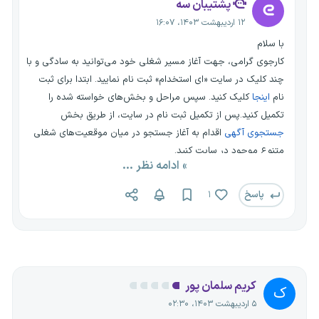
پشتیبان سه
۱۲ اردیبهشت ۱۴۰۳، ۱۶:۰۷
با سلام
کارجوی گرامی، جهت آغاز مسیر شغلی خود می‌توانید به سادگی و با
چند کلیک در سایت «ای استخدام» ثبت نام نمایید. ابتدا برای ثبت
نام
اینجا
کلیک کنید. سپس مراحل و بخش‌های خواسته شده را
تکمیل کنید.پس از تکمیل ثبت نام در سایت، از طریق بخش
جستجوی آگهی
اقدام به آغاز جستجو در میان موقعیت‌های شغلی
متنوع موجود در سایت کنید.
» ادامه نظر ...
در فرایند جستجو چندین فیلتر مختلف برای سهولت جستجوی شما
قرار داده شده است. با استفاده از این فیلترها می‌توانید:
پاسخ
۱
- استان و شهر
- رشته تحصیلی
- موقعیت شغلی
- نوع قرارداد
و... را به راحتی انتخاب کرده و برای موقعیت شغلی خود رزومه ارسال
کریم سلمان پور
ک
کنید.
۵ اردیبهشت ۱۴۰۳، ۰۲:۳۰