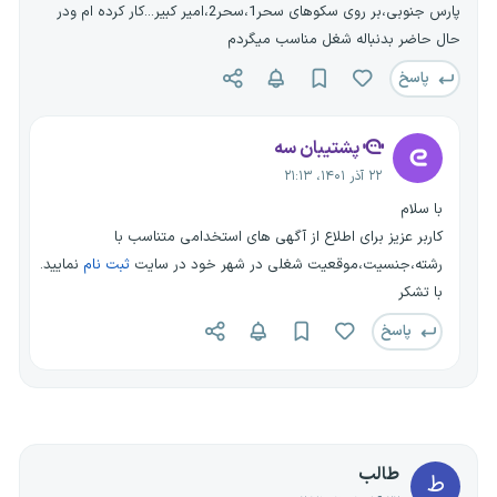
پارس جنوبی،بر روی سکوهای سحر1،سحر2،امیر کبیر...کار کرده ام ودر
حال حاضر بدنباله شغل مناسب میگردم
پاسخ
پشتیبان سه
۲۲ آذر ۱۴۰۱، ۲۱:۱۳
با سلام
کاربر عزیز برای اطلاع از آگهی های استخدامی متناسب با
رشته،جنسیت،موقعیت شغلی در شهر خود در سایت
ثبت نام
نمایید.
با تشکر
پاسخ
طالب
ط