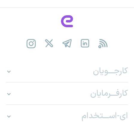
کارجـــویان
کارفـــرمایان
ای-اســـتخدام