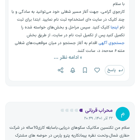
با سلام
کارجوی گرامی، جهت آغاز مسیر شغلی خود می‌توانید به سادگی و با
چند کلیک در سایت «ای استخدام» ثبت نام نمایید. ابتدا برای ثبت
نام
اینجا
کلیک کنید. سپس مراحل و بخش‌های خواسته شده را
تکمیل کنید.پس از تکمیل ثبت نام در سایت، از طریق بخش
جستجوی آگهی
اقدام به آغاز جستجو در میان موقعیت‌های شغلی
متنوع موجود در سایت کنید.
» ادامه نظر ...
در فرایند جستجو چندین فیلتر مختلف برای سهولت جستجوی شما
قرار داده شده است. با استفاده از این فیلترها می‌توانید:
پاسخ
- استان و شهر
- رشته تحصیلی
- موقعیت شغلی
- نوع قرارداد
و... را به راحتی انتخاب کرده و برای موقعیت شغلی خود رزومه ارسال
محراب قربانی
م
کنید.
۲۲ آذر ۱۴۰۱، ۲۰:۴۹
سلام من تکنسین مکانیک سکوهای دریایی،باسابقه کاری10ساله در شرکت
حفاری شمال،وتحت نظره پیمانکاریه پترو پارس در حوضه های مشترک