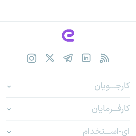
کارجـــویان
کارفـــرمایان
ای-اســـتخدام