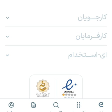
کارجـــویان
کارفـــرمایان
ای-اســـتخدام