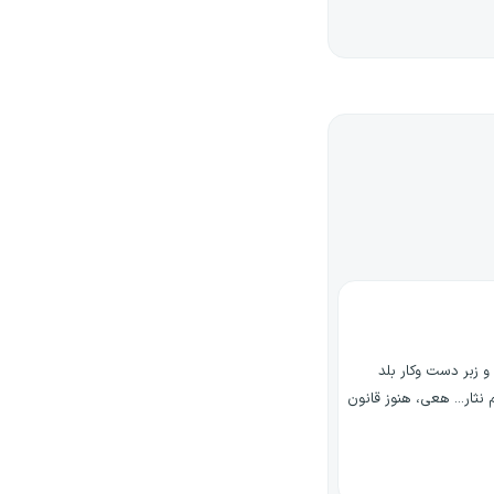
 زبر دست وکار بلد
نثار... هعی، هنوز قانون