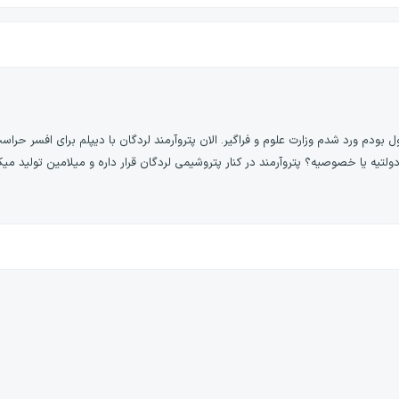
 بودم ورد شدم وزارت علوم و فراگیر. الان پتروآرمند لردگان با دیپلم برای افسر حرا
لتیه یا خصوصیه؟ پتروآرمند در کنار پتروشیمی لردگان قرار داره و میلامین تولید میک