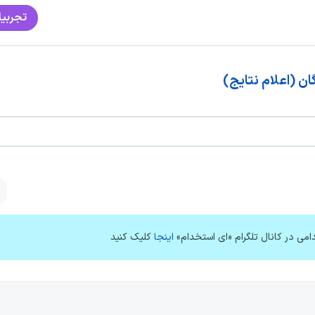
تجربیا
ن (اعلام نتایج)
امی در کانال تلگرام «ای استخدام»
اینجا
کلیک کنید