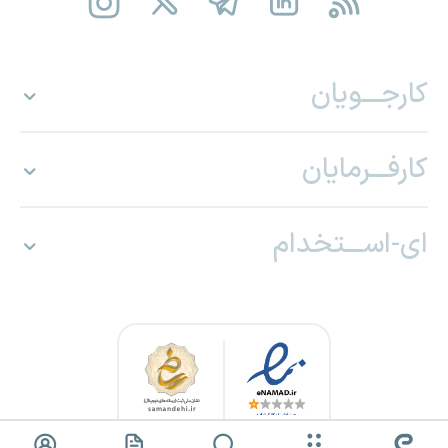
کارجـــویان
کارفـــرمایان
ای-اســـتخدام