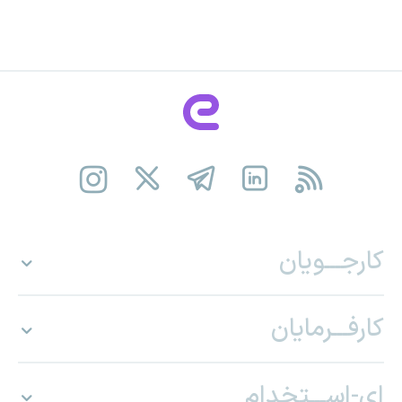
کارجـــویان
کارفـــرمایان
ای-اســـتخدام