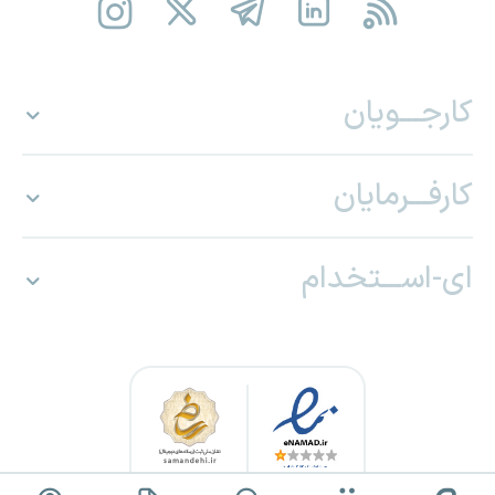
کارجـــویان
کارفـــرمایان
ای-اســـتخدام