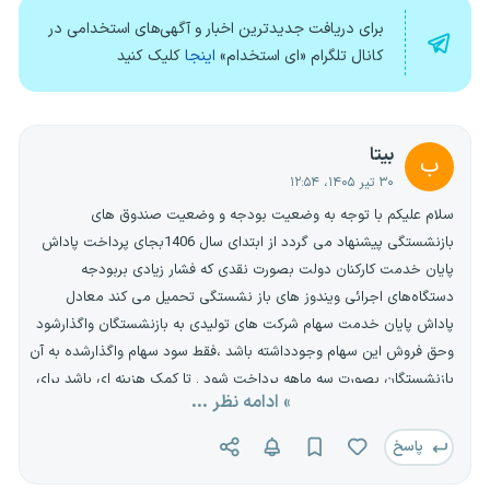
برای دریافت جدیدترین اخبار و آگهی‌های استخدامی در
کانال تلگرام «ای استخدام»
اینجا
کلیک کنید
بیتا
ب
۳۰ تیر ۱۴۰۵، ۱۲:۵۴
سلام علیکم با توجه به وضعیت بودجه و وضعیت صندوق های
بازنشستگی پیشنهاد می گردد از ابتدای سال 1406بجای پرداخت پاداش
پایان خدمت کارکنان دولت بصورت نقدی که فشار زیادی بربودجه
دستگاه‌های اجرائی ویندوز های باز نشستگی تحمیل می کند معادل
پاداش پایان خدمت سهام شرکت های تولیدی به بازنشستگان واگذارشود
وحق فروش این سهام وجودداشته باشد ،فقط سود سهام واگذارشده به آن
بازنشستگان بصورت سه ماهه پرداخت شود . تا کمک هزینه ای باشد برای
» ادامه نظر ...
آنها.
پاسخ