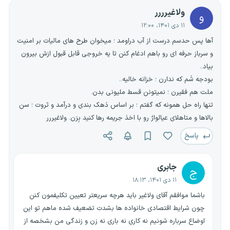
ولاغیرررر
و
۱۱ دی ۱۴۰۱، ۱۲:۰۰
آها پس حدسم درست از آب دراومد ؛ میخوان طرح های مالیات بر امنیت
و سرباز حرفه ای رو باهم ادغام کنن تا یه خروجی قابل قبول ازش بیرون
بیاد..
بودجه شَم که ندارن ؛ خزانه خالیه..
ملت هم فقیرن ؛ نمیتونن قسط ملیونی بدن.
تنها راه حل همونه که گفتم ؛ بر اساس دَهک بندی و درآمد و ثروت ؛ سن
بالاها و متاهلای عیالوارُ رو با اخذ جریمه رها کنید بِرَن. ولاغیررر
پاسخ
جابری
ج
۱۱ دی ۱۴۰۱، ۱۸:۱۳
باشما موافقم آقای ولاغیر باید هرچه سریعتر تعیین تکلیفمون کنن
چون شرایط اقتصادی خانواده ها بشدت تضعیف شده ماهم تو این
اوضاع سرباره شونیم نه کاری نه باری نه زن و زندگی من بشخصه از