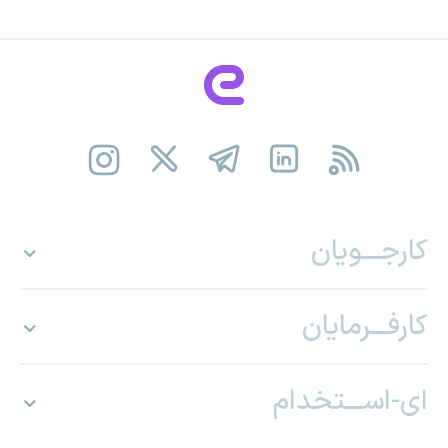
کارجـــویان
کارفـــرمایان
ای-اســـتخدام