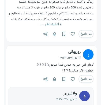
زندگی و آینده ناامیدم شب میخوابم صبح بیدارمیشم میبینم
پژوپارس شده 500 ملیون پراید 300 ملیون خونه 3 میلیارد منه
بدبخت باید چندسال کارکنم و نخورم تا بتونم یه پرایده از رده خارج و
پوسیده بخرم واسه زیره پام ؟ خونه و کار و زن و بچه که دیگه شده
» ادامه نظر ...
رویای دست نیافتنی بل کل قیدشونو زدم 30 سالمه اما انگار 60 سالمه
پاسخ
روزبهانی
ر
۱۲ دی ۱۴۰۱، ۰۹:۲۳
کجای این خبر به حدس شما میخوره؟؟؟؟؟؟؟
چطوری فکر میکنی؟؟؟؟؟
پاسخ
ولاغیرررر
و
۱۲ دی ۱۴۰۱، ۱۱:۳۷