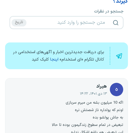
گیرند؟
جستجو در نظرات
برای دریافت جدیدترین اخبار و آگهی‌های استخدامی در
کانال تلگرام «ای استخدام»
اینجا
کلیک کنید
هیراد
ه
۱۳ دی ۱۴۰۱، ۱۴:۲۲
اگه 10 میلیون بشه من میرم سربازی
اونم که پولداره ناز شصتش نره
به جاش پولشو بده
تبعیض در تمام سطوح زندگیمون بوده تا حالا
این تبعیض هم باشه اشکال نداره