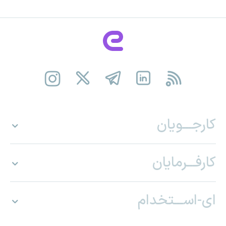
کارجـــویان
کارفـــرمایان
ای-اســـتخدام