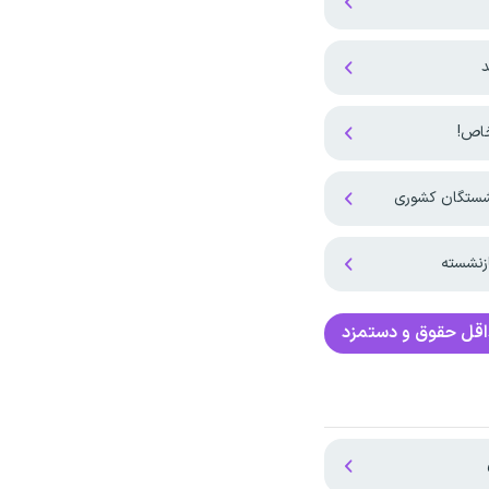
د
نشستگان کشوری
زنشسته
قل حقوق و دستمزد