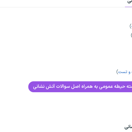
نی
)
)
 و تست
ته حیطه عمومی به همراه اصل سوالات آتش نشانی
انی