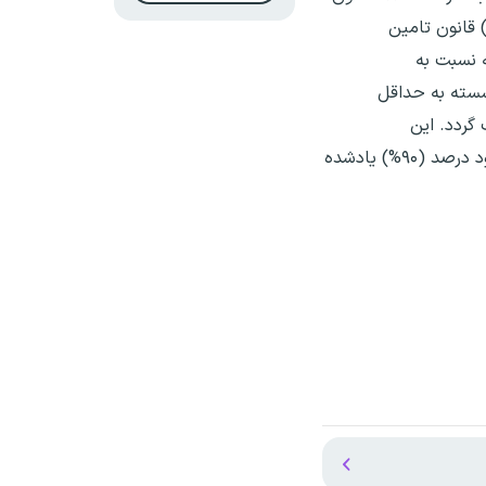
نامه هفتم پیشرفت مصوب خردادماه سال ۱۴۰۳ مجلس شورای اسلامی است که مقرر می‌دارد: «در راستای اجرای ماده (۹۶) قانون تامین
امه نسبت به
شسته به حداقل
سب گردد. این
متناسب‌سازی در سال اول به میزان چهل‌ درصد (۴۰%) و در سالهای دوم و سوم هرکدام سی‌ درصد (۳۰%) مابه‌التفاوت تا نود درصد (۹۰%) یادشده