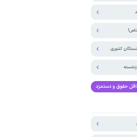
د
نشستگان کشوری
زنشسته
قل حقوق و دستمزد