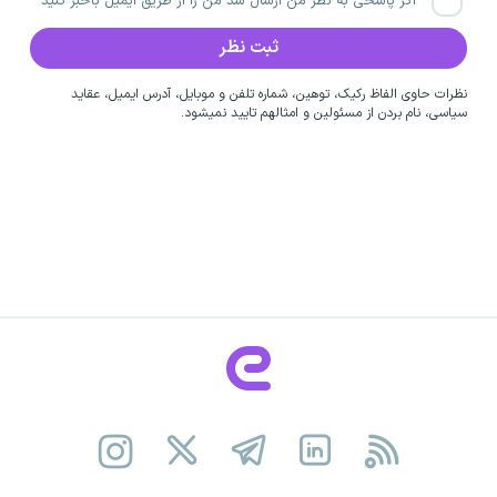
اگر پاسخی به نظر من ارسال شد من را از طریق ایمیل باخبر کنید
نظرات حاوی الفاظ رکیک، توهین، شماره تلفن و موبایل، آدرس ایمیل، عقاید
سیاسی، نام بردن از مسئولین و امثالهم تایید نمیشود.