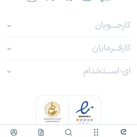
کارجـــویان
کارفـــرمایان
ای-اســـتخدام