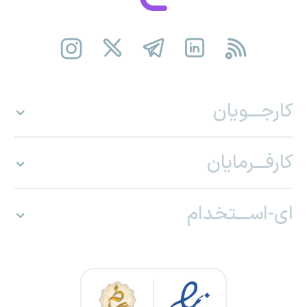
کارجـــویان
کارفـــرمایان
ای-اســـتخدام