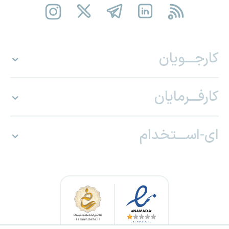
کارجـــویان
کارفـــرمایان
ای-اســـتخدام