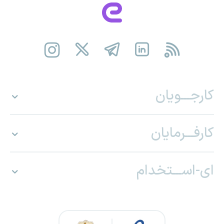
کارجـــویان
کارفـــرمایان
ای-اســـتخدام