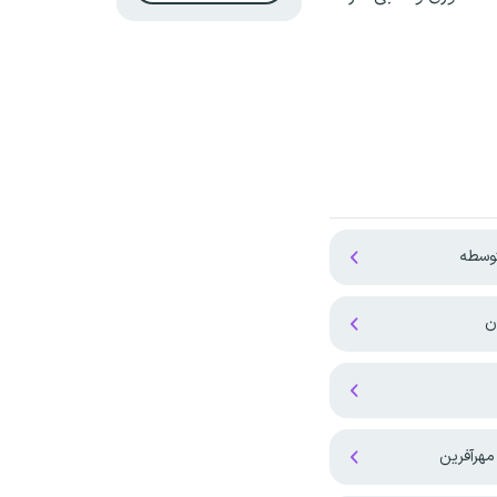
توسطه
ن
هرآفرین