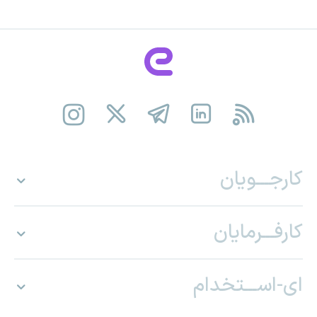
کارجـــویان
کارفـــرمایان
ای-اســـتخدام