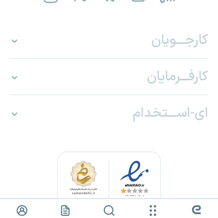
کارجـــویان
کارفـــرمایان
ای-اســـتخدام