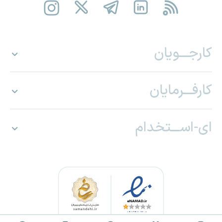
کارجـــویان
کارفـــرمایان
ای-اســـتخدام