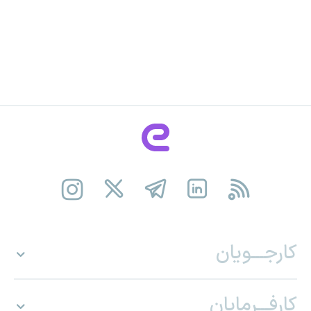
کارجـــویان
کارفـــرمایان