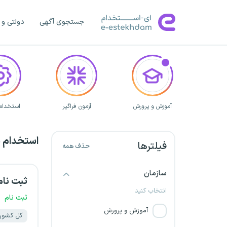
البرز
جستجوی آگهی
دولتی و 
اردبیل
اصفهان
ایلام
بوشهر
آموزش و پرورش
آزمون فراگیر
استخدام 
چهارمحال و بختیاری
استخدام د
فیلترها
حذف همه
خراسان جنوبی
سازمان
ثبت نا
خراسان رضوی
انتخاب کنید
ثبت نام
خراسان شمالی
آموزش و پرورش
کل کشور