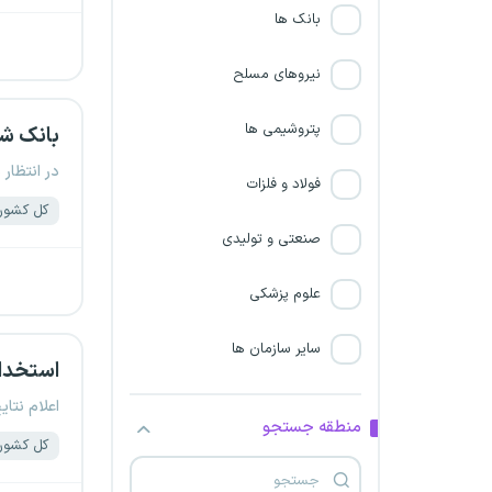
خوزستان
بانک ها
زنجان
نیروهای مسلح
سمنان
پتروشیمی ها
بانک ش
در انتظار 
سیستان و بلوچستان
فولاد و فلزات
کل کشور
فارس
صنعتی و تولیدی
قزوین
علوم پزشکی
قم
سایر سازمان ها
استخدام
کردستان
اعلام نتای
منطقه جستجو
کل کشور
کرمان