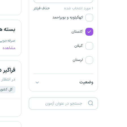
کرمانشاه
۱ مورد انتخاب شده
حذف فیلتر
کهگیلویه و بویراحمد
بسته ه
گلستان
صرفه‌جویی
گیلان
مشاهده
لرستان
فراگیر 
مازندران
در انتظار 
وضعیت
مرکزی
کل کشور
هرمزگان
همدان