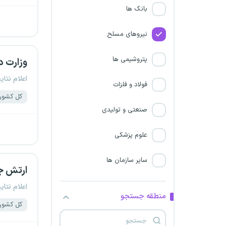
بانک ها
نیروهای مسلح
پتروشیمی ها
وزارت د
اعلام نتای
تهران
فولاد و فلزات
کل کشور
آذربایجان شرقی
صنعتی و تولیدی
آذربایجان غربی
علوم پزشکی
البرز
سایر سازمان ها
ارتش جم
اردبیل
اعلام نتای
منطقه جستجو
کل کشور
اصفهان