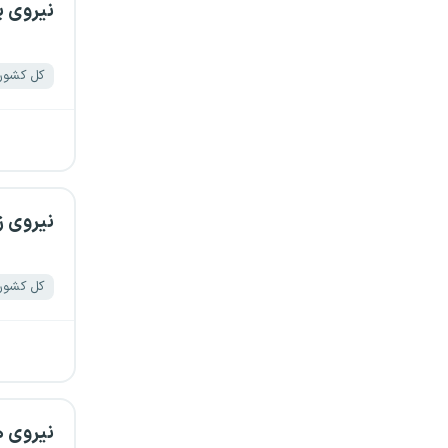
نیروی پ
سیستان و بلوچستان
فارس
کل کشور
قزوین
قم
کردستان
نیروی 
کرمان
کل کشور
کرمانشاه
کهگیلویه و بویراحمد
گلستان
نیروی 