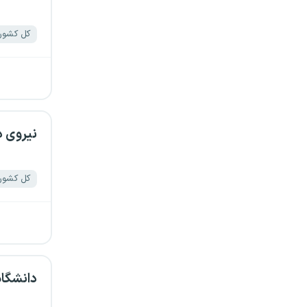
گیلان
کل کشور
لرستان
مازندران
مرکزی
نیروی د
هرمزگان
کل کشور
همدان
یزد
دانشگا