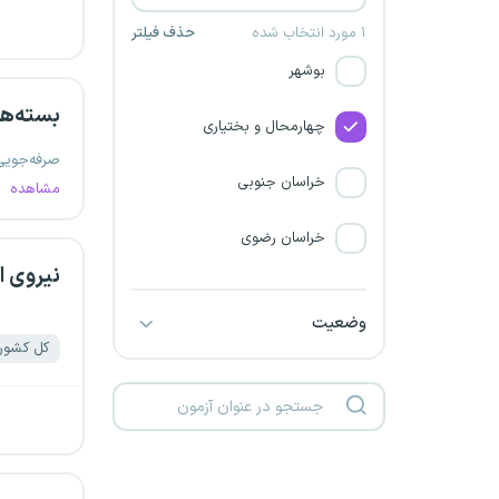
ایلام
۱ مورد انتخاب شده
حذف فیلتر
۹
بوشهر
بسته‌ه
چهارمحال و بختیاری
صرفه‌جویی
خراسان جنوبی
مشاهده
خراسان رضوی
نیروی ا
خراسان شمالی
وضعیت
کل کشور
خوزستان
زنجان
سمنان