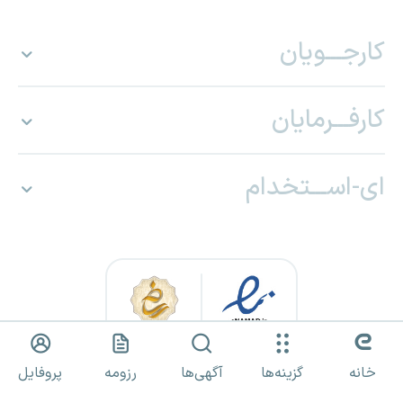
کارجـــویان
کارفـــرمایان
ای-اســـتخدام
خانه
گزینه‌ها
آگهی‌ها
رزومه
پروفایل
کلیه حقوق برای «ای استخدام» محفوظ بوده و هرگونه استفاده از مطالب