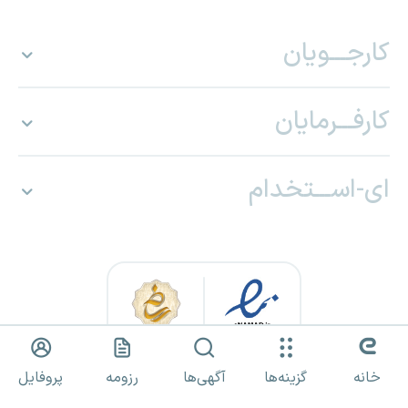
کارجـــویان
کارفـــرمایان
ای-اســـتخدام
خانه
گزینه‌ها
آگهی‌ها
رزومه
پروفایل
کلیه حقوق برای «ای استخدام» محفوظ بوده و هرگونه استفاده از مطالب