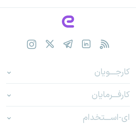
کارجـــویان
کارفـــرمایان
ای-اســـتخدام